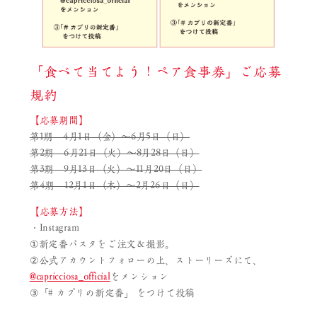
「食べて当てよう！ペア食事券」ご応募
規約
【応募期間】
第1期 4月1日（金）～6月5日（日）
第2期 6月21日（火）～8月28日（日）
第3期 9月13日（火）～11月20日（日）
第4期 12月1日（木）～2月26日（日）
【応募方法】
・Instagram
①新定番パスタをご注文＆撮影。
②公式アカウントフォローの上、ストーリーズにて、
@capricciosa_official
をメンション
③「# カプリの新定番」 をつけて投稿