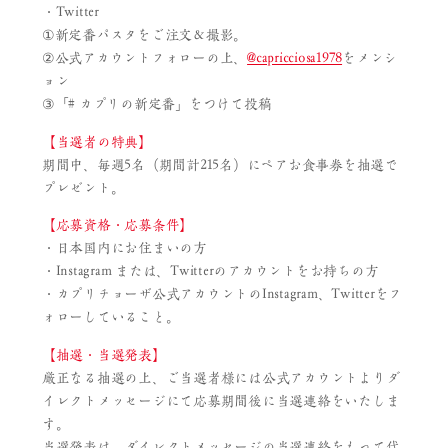
・Twitter
①新定番パスタをご注文＆撮影。
②公式アカウントフォローの上、
@capricciosa1978
をメンシ
ョン
③「# カプリの新定番」をつけて投稿
【当選者の特典】
期間中、毎週5名（期間計215名）にペアお食事券を抽選で
プレゼント。
【応募資格・応募条件】
・日本国内にお住まいの方
・Instagram または、Twitterのアカウントをお持ちの方
・カプリチョーザ公式アカウントのInstagram、Twitterをフ
ォローしていること。
【抽選・当選発表】
厳正なる抽選の上、ご当選者様には公式アカウントよりダ
イレクトメッセージにて応募期間後に当選連絡をいたしま
す。
当選発表は、ダイレクトメッセージの当選連絡をもって代